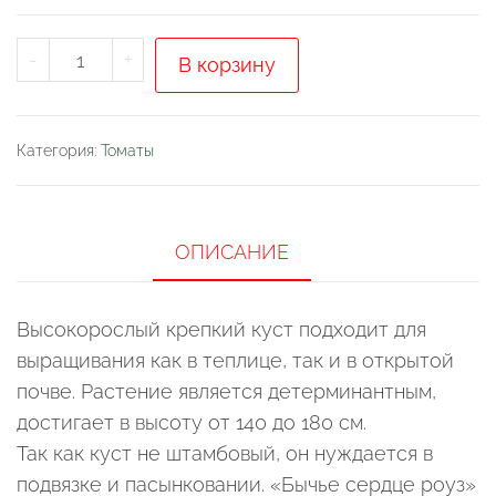
Количество
-
+
В корзину
товара
Томат
"Бычье
Категория:
Томаты
сердце
Роуз"
ОПИСАНИЕ
Высокорослый крепкий куст подходит для
выращивания как в теплице, так и в открытой
почве. Растение является детерминантным,
достигает в высоту от 140 до 180 см.
Так как куст не штамбовый, он нуждается в
подвязке и пасынковании. «Бычье сердце роуз»