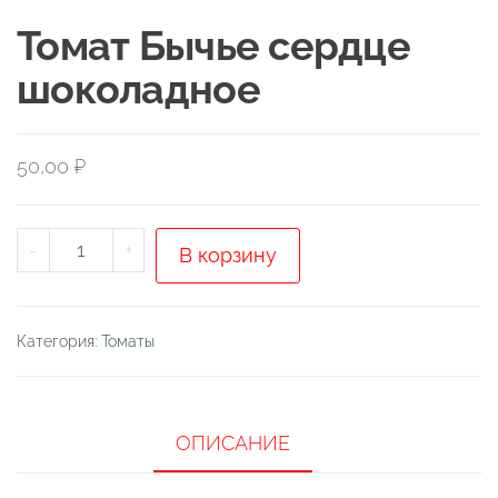
Томат Бычье сердце
шоколадное
50,00
₽
Количество
-
+
В корзину
товара
Томат
Бычье
Категория:
Томаты
сердце
шоколадное
ОПИСАНИЕ