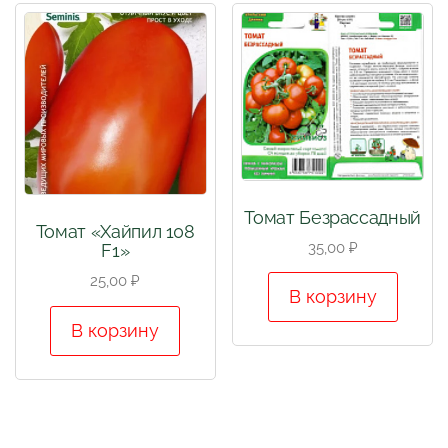
Томат Безрассадный
Томат «Хайпил 108
35,00
₽
F1»
25,00
₽
В корзину
В корзину