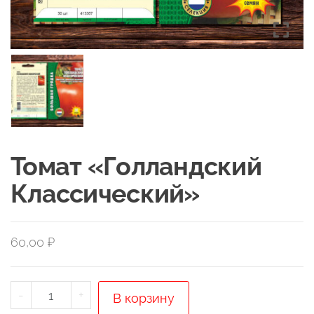
Томат «Голландский
Классический»
60,00
₽
Количество
-
+
В корзину
товара