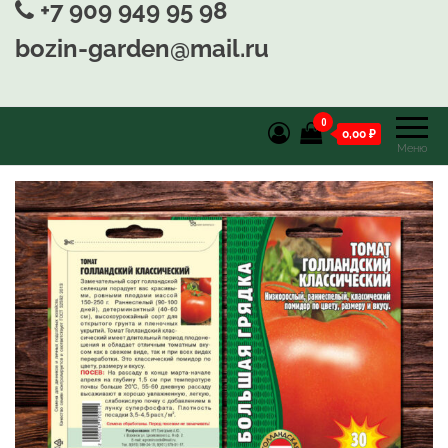
+7 909 949 95 98
bozin-garden@mail.ru
0
0,00 ₽
Меню