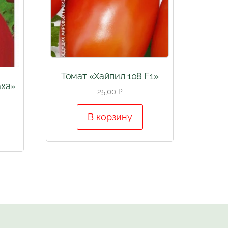
Томат «Хайпил 108 F1»
аха»
25,00
₽
В корзину