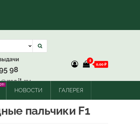
 выдачи
0
0,00 ₽
95 98
@mail.ru
OT!
НОВОСТИ
ГАЛЕРЕЯ
ные пальчики F1