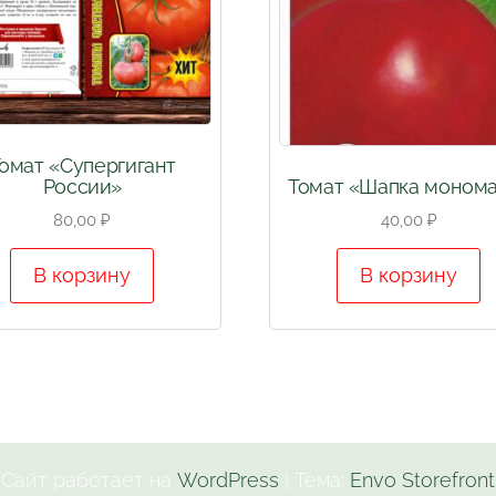
омат «Супергигант
России»
Томат «Шапка моном
80,00
₽
40,00
₽
В корзину
В корзину
Сайт работает на
WordPress
|
Тема:
Envo Storefront