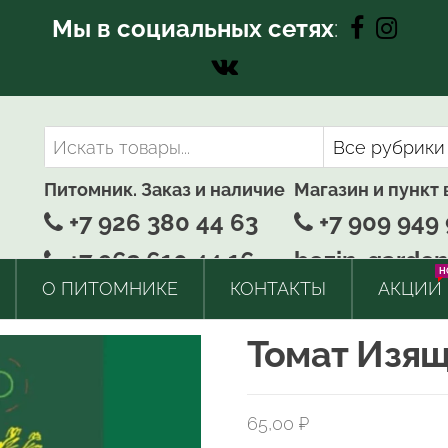
Мы в социальных сетях
:
Питомник. Заказ и наличие
Магазин и пункт
+7 926 380 44 63
+7 909 949 
+7 963 610 44 16
bozin-garden
H
О ПИТОМНИКЕ
КОНТАКТЫ
АКЦИИ
Томат Изящ
65,00
₽