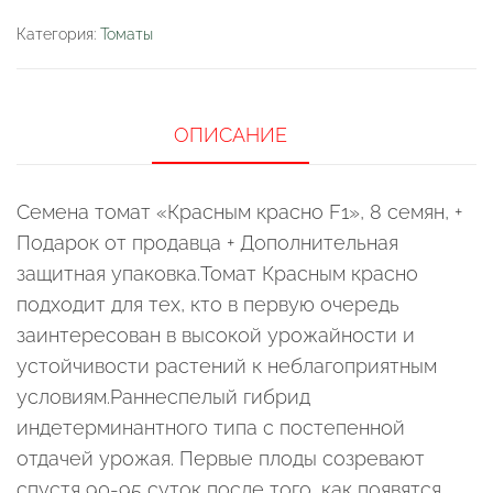
"Красным
Категория:
Томаты
красно
F1"
ОПИСАНИЕ
Семена томат «Красным красно F1», 8 семян, +
Подарок от продавца + Дополнительная
защитная упаковка.Томат Красным красно
подходит для тех, кто в первую очередь
заинтересован в высокой урожайности и
устойчивости растений к неблагоприятным
условиям.Раннеспелый гибрид
индетерминантного типа с постепенной
отдачей урожая. Первые плоды созревают
спустя 90-95 суток после того, как появятся