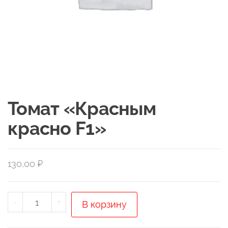
Томат «Красным
красно F1»
130,00
₽
Количество
-
+
В корзину
товара
Томат