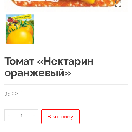
Томат «Нектарин
оранжевый»
35,00
₽
Количество
-
+
В корзину
товара
Томат