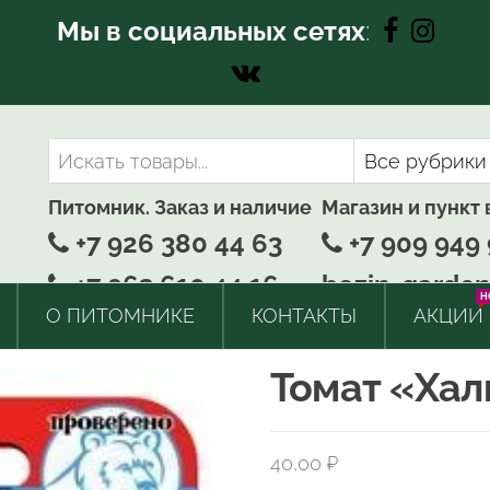
Мы в социальных сетях
:
Питомник. Заказ и наличие
Магазин и пункт
+7 926 380 44 63
+7 909 949 
+7 963 610 44 16
bozin-garden
H
О ПИТОМНИКЕ
КОНТАКТЫ
АКЦИИ
Томат «Хал
40,00
₽