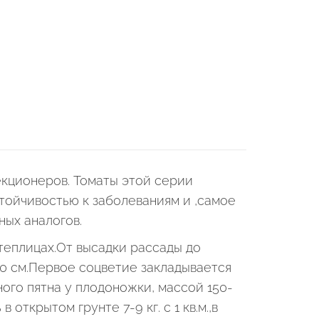
кционеров. Томаты этой серии
ойчивостью к заболеваниям и ,самое
ных аналогов.
теплицах.От высадки рассады до
0 см.Первое соцветие закладывается
ого пятна у плодоножки, массой 150-
ткрытом грунте 7-9 кг. с 1 кв.м.,в