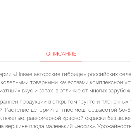
ОПИСАНИЕ
ерии «Новые авторские гибриды» российских селе
колепными товарными качествами,комплексной уст
атный» вкус и запах ,в отличие от многих зарубеж
ранней продукции в открытом грунте и пленочных 
ей. Растение детерминантное,мощное,высотой 60-8
е,тяжелые, равномерной красной окраски без зелен
 вершине плода маленький «носик». Урожайность в о