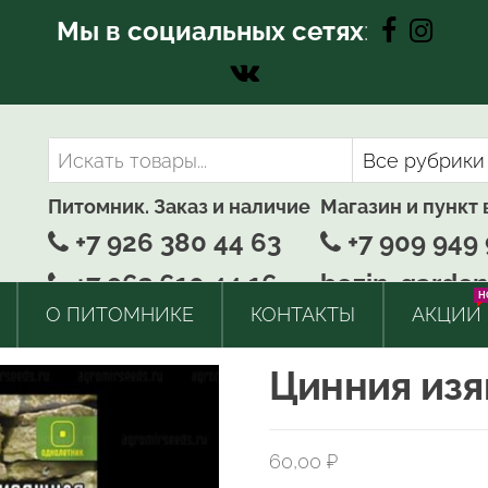
Мы в социальных сетях
:
Питомник. Заказ и наличие
Магазин и пункт
+7 926 380 44 63
+7 909 949 
+7 963 610 44 16
bozin-garden
H
О ПИТОМНИКЕ
КОНТАКТЫ
АКЦИИ
Цинния изящ
60,00
₽