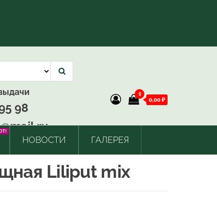
 выдачи
0
0,00 ₽
95 98
@mail.ru
OT!
НОВОСТИ
ГАЛЕРЕЯ
ная Liliput mix