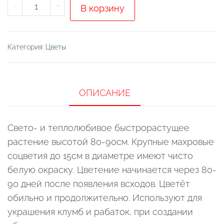
Количество
-
+
В корзину
товара
Цинния
Polar
Категория:
Цветы
Bear
изящная
(Zinnia
ОПИСАНИЕ
elegans)
Свето- и теплолюбивое быстрорастущее
растение высотой 80-90см. Крупные махровые
соцветия до 15см в диаметре имеют чисто
белую окраску. Цветение начинается через 80-
90 дней после появления всходов. Цветёт
обильно и продолжительно. Используют для
украшения клумб и рабаток, при создании