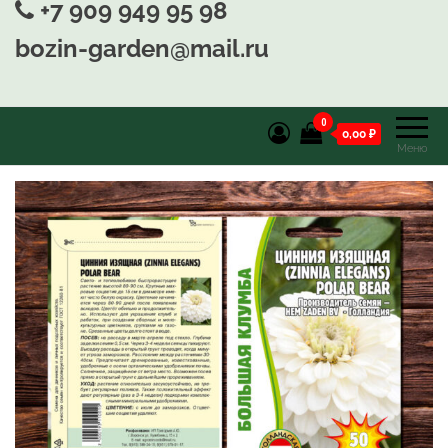
+7 909 949 95 98
bozin-garden@mail.ru
0
0,00 ₽
Меню