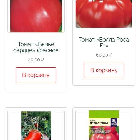
Томат «Бэлла Роса
Томат «Бычье
F1»
сердце» красное
60,00
₽
40,00
₽
В корзину
В корзину