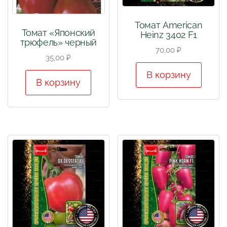
Томат American
Томат «Японский
Heinz 3402 F1
трюфель» черный
70,00
₽
35,00
₽
В корзину
В корзину